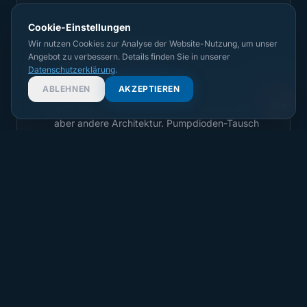
Cookie-Einstellungen
Wir nutzen Cookies zur Analyse der Website-Nutzung, um unser
Angebot zu verbessern. Details finden Sie in unserer
nLIGHT Laserquellen
⚙️
Datenschutzerklärung
.
ABLEHNEN
AKZEPTIEREN
Amada ENSIS nutzt häufig nLIGHT-Quellen
statt IPG. Gleiche Grundtechnik (Faserlaser),
aber andere Architektur. Pumpdioden-Tausch
ist möglich, Ersatzteile über andere Kanäle als
IPG. Wir haben Zugang zu nLIGHT-
Komponenten.
Langlebigkeit der FOL-Serie
📊
Amada FOL sind extrem robust gebaut. Viele
laufen 20.000 bis 50.000 Stunden mit dem
Original-Resonator. Wenn der dann doch