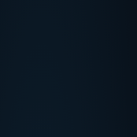
UEBER UNS
+
SERVICES
+
LASERTYPEN
+
HERSTELLER
+
SOFORTHILFE