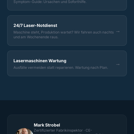
Symptom-Guide: Ursachen und Soforthilfe.
24/7 Laser-Notdienst
→
Maschine steht, Produktion wartet? Wir fahren auch nachts
und am Wochenende raus.
Lasermaschinen Wartung
→
Ausfälle vermeiden statt reparieren. Wartung nach Plan.
Mark Strobel
Zertifizierter Fabrikinspektor · CE-