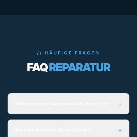
// HÄUFIGE FRAGEN
FAQ
REPARATUR
+
Was kostet eine Lasermaschinen-Reparatur?
+
Wie schnell können Sie vor Ort sein?