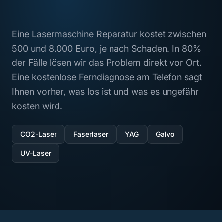
UEBER UNS
Eine Lasermaschine Reparatur kostet zwischen
500 und 8.000 Euro, je nach Schaden. In 80%
+
SERVICES
der Fälle lösen wir das Problem direkt vor Ort.
Eine kostenlose Ferndiagnose am Telefon sagt
+
LASERTYPEN
Ihnen vorher, was los ist und was es ungefähr
+
kosten wird.
HERSTELLER
+
CO2-Laser
Faserlaser
SOFORTHILFE
YAG
Galvo
UV-Laser