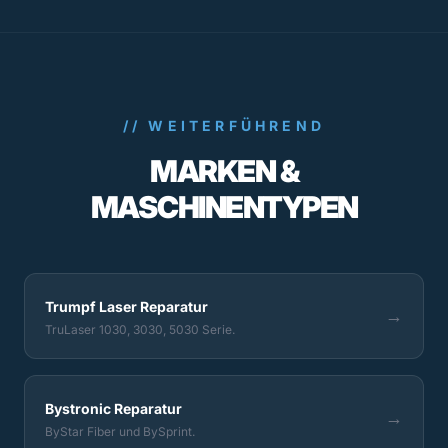
// WEITERFÜHREND
MARKEN &
MASCHINENTYPEN
Trumpf Laser Reparatur
→
TruLaser 1030, 3030, 5030 Serie.
Bystronic Reparatur
→
ByStar Fiber und BySprint.