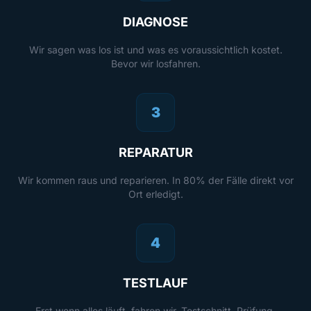
DIAGNOSE
Wir sagen was los ist und was es voraussichtlich kostet.
Bevor wir losfahren.
3
REPARATUR
Wir kommen raus und reparieren. In 80% der Fälle direkt vor
Ort erledigt.
4
TESTLAUF
Erst wenn alles läuft, fahren wir. Testschnitt, Prüfung,