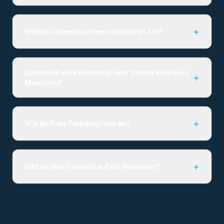
+
Welche Lasermaschinen reparieren Sie?
Lohnt sich eine Reparatur oder besser eine neue
+
Maschine?
+
Wie läuft die Ferndiagnose ab?
+
Gibt es eine Garantie auf die Reparatur?