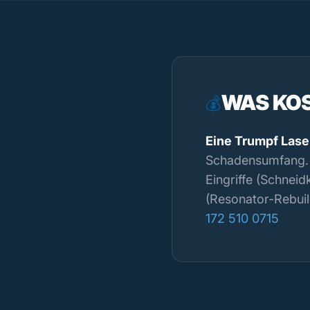
WAS KOS
💰
Eine Trumpf Lase
Schadensumfang. K
Eingriffe (Schneid
(Resonator-Rebuil
172 510 0715