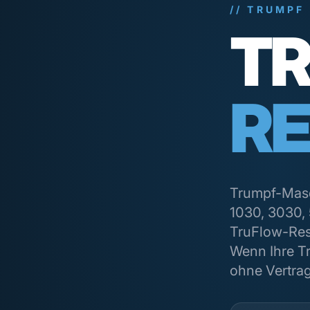
// TRUMPF
TR
RE
Trumpf-Masch
1030, 3030, 
TruFlow-Res
Wenn Ihre T
ohne Vertra