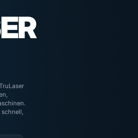
SER
 TruLaser
en,
aschinen.
schnell,