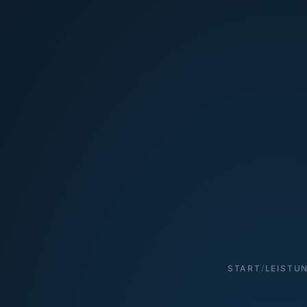
START
/
LEISTU