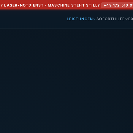
/7 LASER-NOTDIENST · MASCHINE STEHT STILL?
+49 172 510 0
LEISTUNGEN
SOFORTHILFE
E