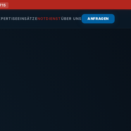
715
XPERTISE
EINSÄTZE
NOTDIENST
ÜBER UNS
ANFRAGEN