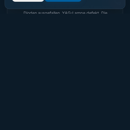
Wenn die Laserquelle selbst defekt ist, kommt
kein Strahl. CO2-Röhre gebrochen, Faserlaser-
Dioden ausgefallen, YAG-Lampe defekt. Die
Steuerung zeigt dann oft keinen spezifischen
Fehler, nur „kein Strahl“. Leistungsmessung am
Ausgang der Quelle schafft Klarheit.
Steuerungsfehler
🖥️
Die CNC-Steuerung gibt den Laserstrahl nicht
frei. Mögliche Ursachen: falscher
Betriebsmodus, fehlendes Programm,
Parameter-Fehler, SPS-Logik blockiert. Oft hilft
ein Blick ins Diagnose-Menü, die Steuerung sagt
meist warum sie nicht freigibt.