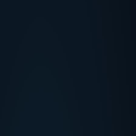
UEBER UNS
+
SERVICES
+
LASERTYPEN
+
HERSTELLER
+
SOFORTHILFE