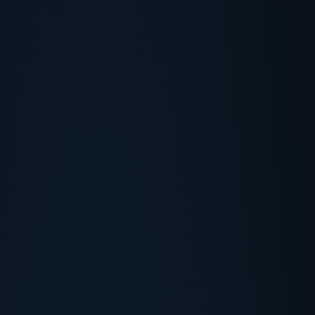
UEBER UNS
+
SERVICES
+
LASERTYPEN
+
HERSTELLER
+
SOFORTHILFE