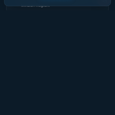
Minuten möglich.
Ersatzteilvielfalt: HGTECH-OEM
📦
versus Standard
Standard-Komponenten (Raycus, IPG,
Precitec, WSX) bekommen wir über Alternativ-
Quellen in 3 bis 5 Werktagen. HGTECH-eigene
Steuerplatinen, OEM-Scanner, Spezial-Linsen
direkt aus China 4 bis 8 Wochen. Bei jüngeren
Maschinen ist die Verfügbarkeit ok, bei älteren
Markierlasern aus der ersten HG-Generation
kann es eng werden.