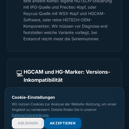
eine andere Kombi: eigene HGTECH-Steuerung
mit IPG-Quelle und Precitec-Kopf, oder
Raycus-Quelle mit WSX-Kopf und HGCAM-
Software, oder reine HGTECH-OEM-
Komponenten. Wir müssen vor Diagnose erst
feststellen welche Variante vorliegt, bei
Erstanruf reicht meist die Seriennummer.
HGCAM und HG-Marker: Versions-
💻
Inkompatibilität
Die HGTECH-Software-Familie ist umfangreich,
aber die Versionen sind oft inkompatibel.
Cookie-Einstellungen
Update macht Materialbibliothek unbrauchbar,
Wir nutzen Cookies zur Analyse der Website-Nutzung, um unser
Lizenz-Server reagiert nicht, Galvo-
Angebot zu verbessern. Details finden Sie in unserer
Datenschutzerklärung
.
Kalibrierung wird zerschossen. Mark sichert
vor jedem Eingriff die kompletten Parameter-
ABLEHNEN
AKZEPTIEREN
Sets und Materialdateien. Rollback in 30