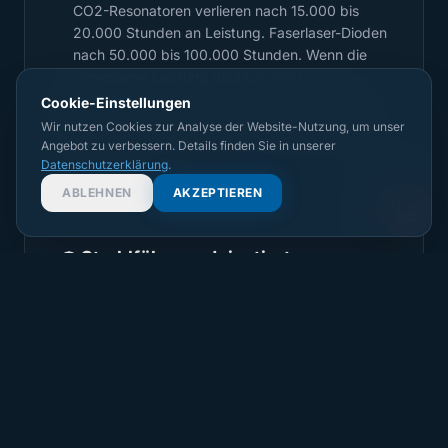
CO2-Resonatoren verlieren nach 15.000 bis
20.000 Stunden an Leistung. Faserlaser-Dioden
nach 50.000 bis 100.000 Stunden. Wenn die
gemessene Leistung deutlich unter
Nennleistung liegt: Resonator-Service (CO2:
Cookie-Einstellungen
2.000–8.000 EUR) oder Dioden-Tausch (Faser:
Wir nutzen Cookies zur Analyse der Website-Nutzung, um unser
3.000–15.000 EUR).
Angebot zu verbessern. Details finden Sie in unserer
Datenschutzerklärung
.
ABLEHNEN
AKZEPTIEREN
Strahlführung dejustiert
🪞
Bei CO2-Lasern mit Spiegelsystem: Wenn der
Strahl nicht mehr zentrisch durch alle Spiegel
läuft, kommt am Werkstück zu wenig Leistung
an. Ursachen: Kollision, Vibration, thermische
Verschiebung. Spiegeljustage: 300 bis 1.000
Euro. Bei Faserlasern: Faser prüfen (Knicke,
Beschädigung).