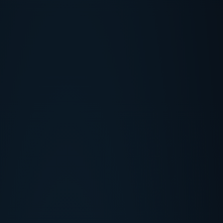
UEBER UNS
+
SERVICES
+
LASERTYPEN
+
HERSTELLER
+
SOFORTHILFE